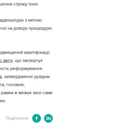
ення строку їхніх
адвокатури з метою:
чої на довіру процедури,
ідвищення кваліфікації.
 звіту
, що засвідчує
ність реформування.
а
, затвердженої урядом.
та, головне,
 рамки в межах якої саме
ін.
Поділитися: