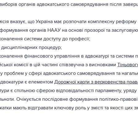
виборів органів адвокатського самоврядування після заверш
ісія вказує, що Україна має розпочати комплексну реформу 
формування органів НААУ на основі прозорої та заслуговую
коналення системи доступу до професії;
 дисциплінарних процедур;
коналення фінансового управління в адвокатурі та системи п
ької комісії в цій частині співзвучна з висновками
Тіньового
ну проблем у сфері адвокатського самоврядування та нагаль
адвокатури є елементом
Дорожчої карти з верховенства прав
ури є спільною сферою відповідальності парламенту, уряду 
ільноти. Очікується послідовне формування політико-правові
катки мають відігравати ключову роль у змісті та якості цих зм