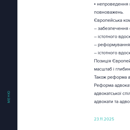
• непроведення 
повноважень.
Європейська ком
– забезпечення 
– істотного вдос
– реформування
– істотного вдос
Позиція Європейс
масштаб і глиби
Також реформа 
Реформа адвокат
МЕНЮ
адвокатської сп
адвокати та адво
23.11.2025