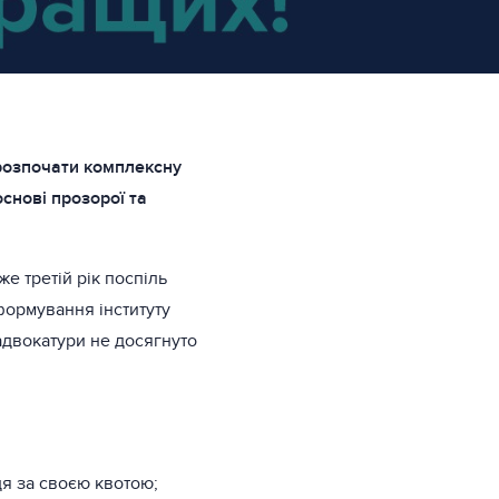
розпочати комплексну
нові прозорої та
е третій рік поспіль
формування інституту
адвокатури не досягнуто
дя за своєю квотою;