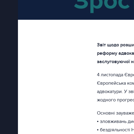
Звіт щодо розши
реформу адвока
заслуговуючої н
4 листопада Євр
Європейська ком
адвокатури. У з
жодного прогрес
Основні зауваже
• зловживань ди
• бездіяльності