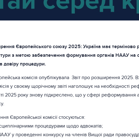
рення Європейського союзу 2025: Україна має терміново 
тури з метою забезпечення формування органів НААУ на ос
а довіру процедури.
опейська комісія опублікувала Звіт про розширення 2025. Вж
ісія у своєму щорічному звіті наголошує на необхідності ре
віті 2025 року знову підкреслено, що у сфері реформування 
у.
ння Європейської комісії стосуються:
сциплінарними процедурами щодо адвокатів;
 НААУ у проведенні конкурсу на членів Вищої ради правосуд