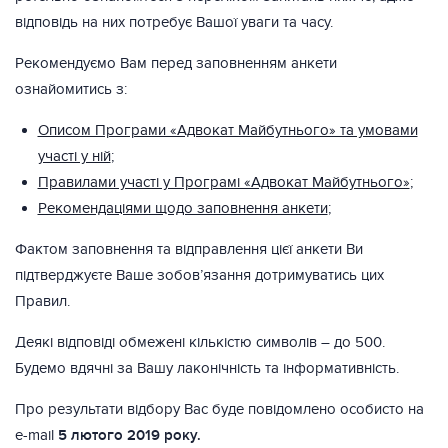
відповідь на них потребує Вашої уваги та часу.
Рекомендуємо Вам перед заповненням анкети
ознайомитись з:
Описом Програми «Адвокат Майбутнього» та умовами
участі у ній
;
Правилами участі у Програмі «Адвокат Майбутнього»
;
Рекомендаціями щодо заповнення анкети
;
Фактом заповнення та відправлення цієї анкети Ви
підтверджуєте Ваше зобов’язання дотримуватись цих
Правил.
Деякі відповіді обмежені кількістю символів – до 500.
Будемо вдячні за Вашу лаконічність та інформативність.
Про результати відбору Вас буде повідомлено особисто на
e-mail
5 лютого 2019 року.