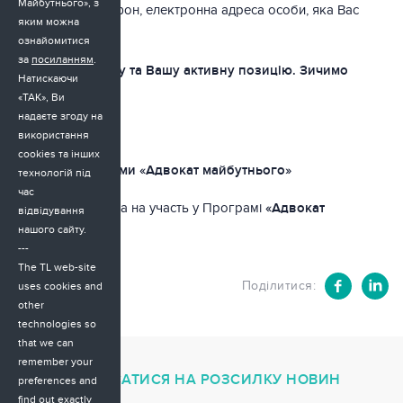
Майбутнього», з
контактний телефон, електронна адреса особи, яка Вас
яким можна
рекомендує
ознайомитися
за
посиланням
.
Дякуємо за увагу та Вашу активну позицію. Зичимо
Натискаючи
успіхів!
«ТАК», Ви
надаєте згоду на
З повагою,
використання
cookies та інших
Команда програми «Адвокат майбутнього»
технологій під
час
Анкета
кандидата на участь у Програмі
«Адвокат
відвідування
нашого сайту.
майбутнього»
---
The TL web-site
18.12.2018
Поділитися:
uses cookies and
other
technologies so
that we can
remember your
ПІДПИСАТИСЯ НА РОЗСИЛКУ НОВИН
preferences and
find out exactly