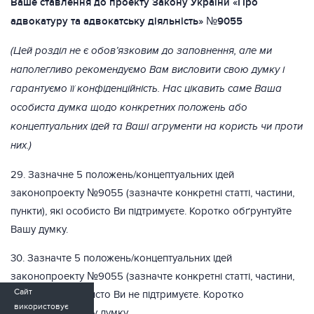
Ваше ставлення до проекту Закону України «Про
адвокатуру та адвокатську діяльність» №9055
(Цей розділ не є обов’язковим до заповнення, але ми
наполегливо рекомендуємо Вам висловити свою думку і
гарантуємо її конфіденційність. Нас цікавить саме Ваша
особиста думка щодо конкретних положень або
концептуальних ідей та Ваші агрументи на користь чи проти
них.)
29. Зазначне 5 положень/концептуальних ідей
законопроекту №9055 (зазначте конкретні статті, частини,
пункти), які особисто Ви підтримуєте. Коротко обґрунтуйте
Вашу думку.
30. Зазначте 5 положень/концептуальних ідей
законопроекту №9055 (зазначте конкретні статті, частини,
Сайт
пункти), які особисто Ви не підтримуєте. Коротко
використовує
обґрунтуйте Вашу думку.