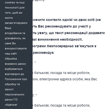
cookies та інші
технології для
РЕКОМЕНДАЦІЇ
того, щоб ми
могли
Просимо Вас зазначити контакти однієї чи двох осіб (не
запам’ятовувати
більше), які можуть Вас рекомендувати до участі у
Ваші
програмі. Зверніть увагу, що текст рекомендації додавати
вподобання та
дізнаватись, як
не потрібно. У разі виникнення необхідності,
саме Ви
представники програми безпосередньо зв’яжуться з
використовуєте
особою, яка Вас рекомендує.
наш сайт.
Обробка
Рекомендація №1: *
вказаних даних
відбувається
Прізвище, ім’я, по батькові, посада та місце роботи,
відповідно до
контактний телефон, електронна адреса особи, яка Вас
Положення про
обробку та
рекомендує
захист
персональних
Рекомендація №2: *
даних ГО
«Адвокат
Прізвище, ім’я, по батькові, посада та місце роботи,