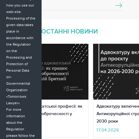
how you use our
web-site.
Processing of the
given data takes
ОСТАННІ НОВИНИ
place in
accordance with
the Regulation
on the
Processing and
Protection of
Personal Data
on-
Governmental
Organization
«Tomorrows
Lawyer».
Доступ до адвокатської професії: як
Адвокатуру включен
For more
працює оцінка доброчесності у
Антикорупційної стра
information
Великій Британії
2030 роки
about the
Regulation
22.05.2026
17.04.2026
please follow the