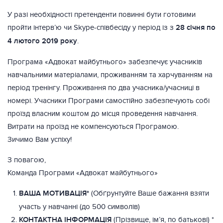
У разі необхідності претенденти повинні бути готовими
пройти інтерв’ю чи Skype-співбесіду у період із з
28 січня по
4 лютого 2019 року
.
Програма «Адвокат майбутнього» забезпечує учасників
навчальними матеріалами, проживанням та харчуванням на
період тренінгу. Проживання по два учасника/учасниці в
номері. Учасники Програми самостійно забезпечують собі
проїзд власним коштом до місця проведення навчання.
Витрати на проїзд не компенсуються Програмою.
Зичимо Вам успіху!
З повагою,
Команда Програми «Адвокат майбутнього»
ВАША МОТИВАЦІЯ*
(Обґрунтуйте Ваше бажання взяти
участь у навчанні (до 500 символів)
КОНТАКТНА ІНФОРМАЦІЯ
(Прізвище, ім’я, по батькові) *