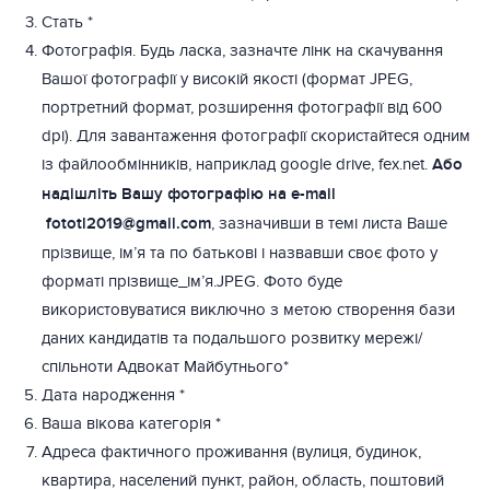
Стать *
Фотографія. Будь ласка, зазначте лінк на скачування
Вашої фотографії у високій якості (формат JPEG,
портретний формат, розширення фотографії від 600
dpi). Для завантаження фотографії скористайтеся одним
із файлообмінників, наприклад google drive, fex.net.
Або
надішліть Вашу фотографію на e-mail
fototl2019@gmail.com
, зазначивши в темі листа Ваше
прізвище, ім’я та по батькові і назвавши своє фото у
форматі прізвище_ім’я.JPEG. Фото буде
використовуватися виключно з метою створення бази
даних кандидатів та подальшого розвитку мережі/
спільноти Адвокат Майбутнього*
Дата народження *
Ваша вікова категорія *
Адреса фактичного проживання (вулиця, будинок,
квартира, населений пункт, район, область, поштовий