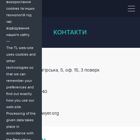
використання
cookies та інших
технологій під
час
відвідування
КОНТАКТИ
нашого сайту.
---
The TL web-site
uses cookies and
АДРЕСА
other
technologies so
м. Київ, вул. Межигірська, 5, оф. 15, 3 поверх
that we can
remember your
ТЕЛЕФОН
preferences and
+38 (095) 860 04
40
find out exactly
how you use our
EMAIL
web-site.
info@tomorrowslawyer.org
Processing of the
given data takes
place in
accordance with
the Regulation