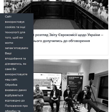
Сайт
використовує
cookies та інші
технології для
Парламентський розгляд Звіту Єврокомісії щодо України –
того, щоб ми
Адвокат майбутнього долучились до обговорення
могли
запам’ятовувати
23.11.2025
Ваші
вподобання та
дізнаватись, як
саме Ви
використовуєте
наш сайт.
Обробка
вказаних даних
відбувається
відповідно до
Положення про
обробку та