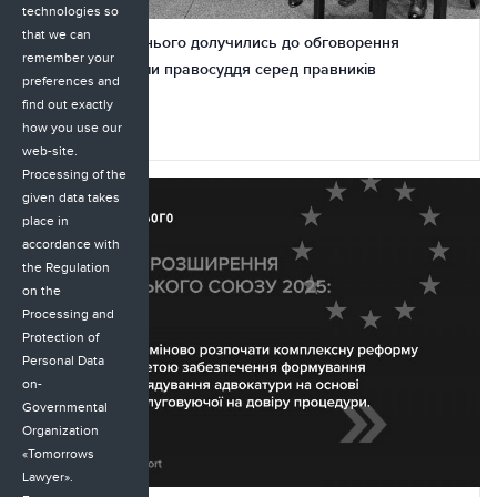
technologies so
that we can
Адвокат майбутнього долучились до обговорення
remember your
реформи системи правосуддя серед правників
preferences and
Прикарпаття
find out exactly
how you use our
23.11.2025
web-site.
Processing of the
given data takes
place in
accordance with
the Regulation
on the
Processing and
Protection of
Personal Data
on-
Governmental
Organization
«Tomorrows
Lawyer».