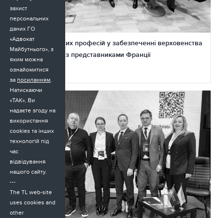
захист
персональних
даних ГО
«Адвокат
Роль самоврядних професій у забезпеченні верховенства
Майбутнього», з
права – діалоги з представниками Франції
яким можна
ознайомитися
23.11.2025
за
посиланням
.
Натискаючи
«ТАК», Ви
надаєте згоду на
використання
cookies та інших
технологій під
час
відвідування
нашого сайту.
---
The TL web-site
uses cookies and
other