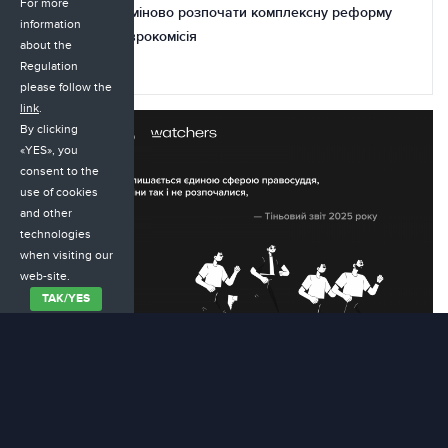
For more
Україна має терміново розпочати комплексну реформу
information
адвокатури – Єврокомісія
about the
Regulation
23.11.2025
please follow the
link
.
By clicking
«YES», you
consent to the
use of cookies
and other
technologies
when visiting our
web-site.
ТАК/YES
Адвокатура залишається єдиною сферою правосуддя, де
системні зміни так і не розпочалися, — Тіньовий звіт 2025