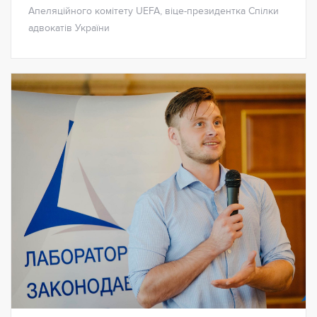
Апеляційного комітету UEFA, віце-президентка Спілки
адвокатів України