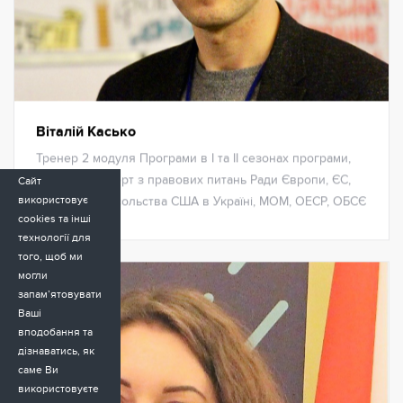
Віталій Касько
Тренер 2 модуля Програми в І та ІІ сезонах програми,
адвокат, експерт з правових питань Ради Європи, ЄС,
Сайт
використовує
УНЗ ООН, Посольства США в Україні, МОМ, ОЕСР, ОБСЄ
cookies та інші
технології для
того, щоб ми
могли
запам’ятовувати
Ваші
вподобання та
дізнаватись, як
саме Ви
використовуєте