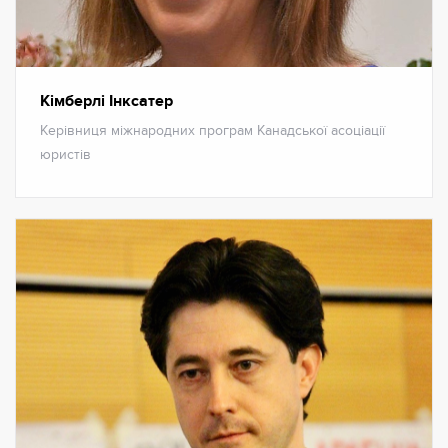
Кімберлі Інксатер
Керівниця міжнародних програм Канадської асоціації
юристів