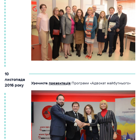
10
листопада
Урочиста
презентація
Програми «Адвокат майбутнього»
2016 року