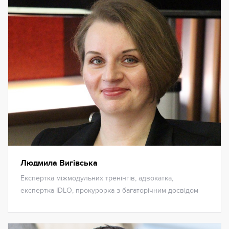
Людмила Вигівська
Eкспертка міжмодульних тренінгів, адвокатка,
експертка IDLO, прокурорка з багаторічним досвідом