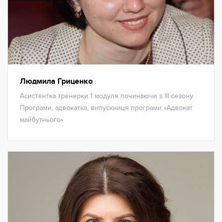
Людмила Гриценко
Асистентка тренерки 1 модуля починаючи з ІІІ сезону
Програми, адвокатка, випускниця програми «Адвокат
майбутнього»