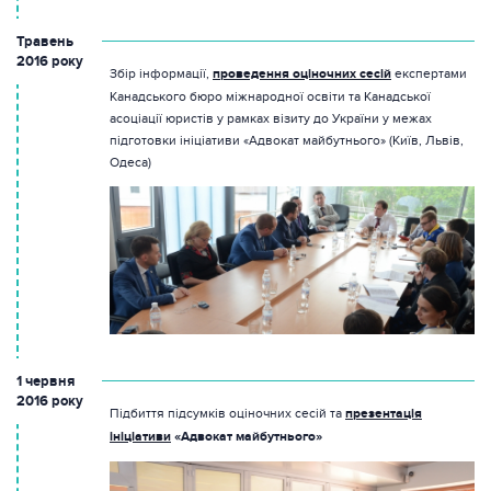
Травень
2016 року
Збір інформації,
проведення оціночних сесій
експертами
Канадського бюро міжнародної освіти та Канадської
асоціації юристів у рамках візиту до України у межах
підготовки ініціативи «Адвокат майбутнього» (Київ, Львів,
Одеса)
1 червня
2016 року
Підбиття підсумків оціночних сесій та
презентація
ініціативи
«Адвокат майбутнього»