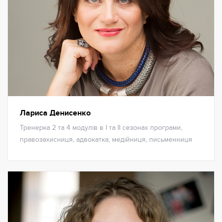
Лариса Денисенко
Тренерка 2 та 4 модулів в І та ІІ сезонах програми,
правозахисниця, адвокатка, медійниця, письменниця