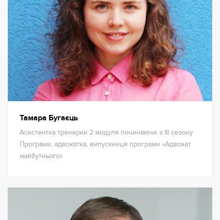
Тамара Бугаєць
Асистентка тренерки 2 модуля починаючи з ІІІ сезону
Програми, адвокатка, випускниця програми «Адвокат
майбутнього»