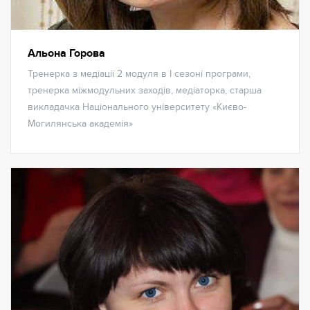
Альона Горова
Тренерка з медіації 2 модуля в І сезоні програми,
тренерка міжмодульних заходів, медіаторка, старша
викладачка Національного університету «Києво-
Могилянська академія»