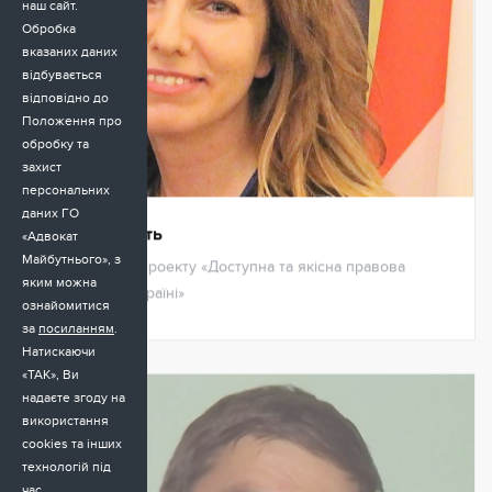
наш сайт.
Обробка
вказаних даних
відбувається
відповідно до
Положення про
обробку та
захист
персональних
даних ГО
Оксана Кікоть
«Адвокат
Майбутнього», з
Менеджерка проекту «Доступна та якісна правова
яким можна
допомога в Україні»
ознайомитися
за
посиланням
.
Натискаючи
«ТАК», Ви
надаєте згоду на
використання
cookies та інших
технологій під
час