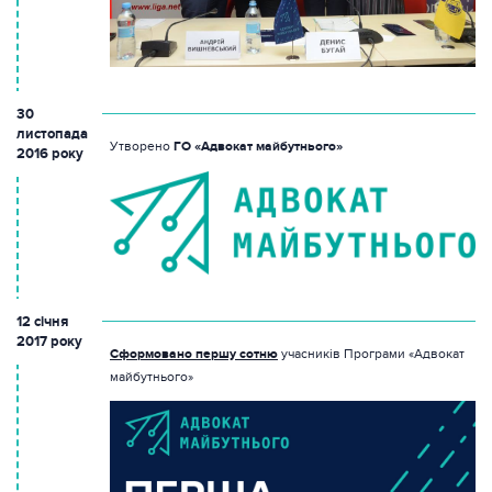
30
листопада
Утворено
ГО «Адвокат майбутнього»
2016 року
12 січня
2017 року
Сформовано першу сотню
учасників Програми «Адвокат
майбутнього»