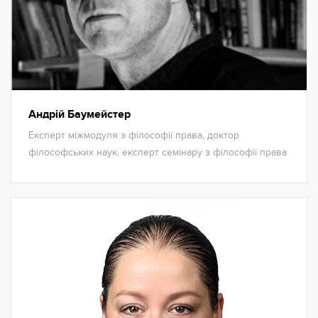
Андрій Баумейстер
Експерт міжмодуля з філософії права, доктор
філософських наук, експерт семінару з філософії права