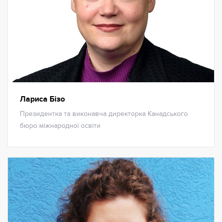
Лариса Бізо
Президентка та виконавча директорка Канадського
бюро міжнародної освіти