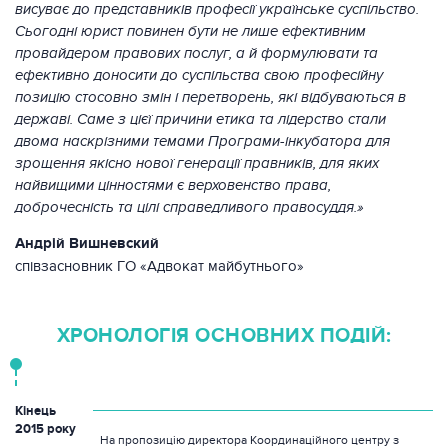
висуває до представників професії українське суспільство.
Сьогодні юрист повинен бути не лише ефективним
провайдером правових послуг, а й формулювати та
ефективно доносити до суспільства свою професійну
позицію стосовно змін і перетворень, які відбуваються в
державі. Саме з цієї причини етика та лідерство стали
двома наскрізними темами Програми-інкубатора для
зрощення якісно нової генерації правників, для яких
найвищими цінностями є верховенство права,
доброчесність та цілі справедливого правосуддя.»
Андрій Вишневский
співзасновник ГО «Адвокат майбутнього»
ХРОНОЛОГІЯ ОСНОВНИХ ПОДІЙ:
Кінець
2015 року
На пропозицію директора Координаційного центру з