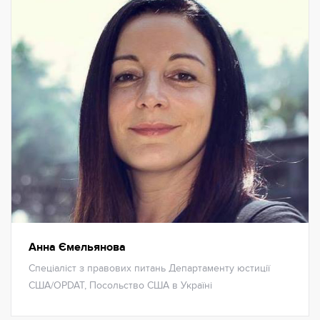
Анна Ємельянова
Спеціаліст з правових питань Департаменту юстиції
США/OPDAT, Посольство США в Україні