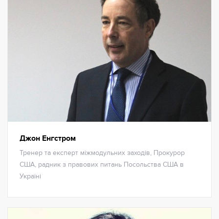
Джон Енгстром
Тренер та експерт міжмодульних заходів, Прокурор
США, радник з правових питань Посольства США в
Україні