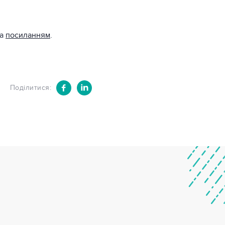
за
посиланням
.
Поділитися: