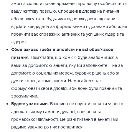
змогла скласти повне враження про вашу особистість та
вашу життєву позицію. Спрощені відповіді на питання
або ж відсутність будь-якої відповіді дають підстави
відсіяти кандидатів за формальними підставами або ж не
побачити вас справжніх: активних та успішних лідерів та
лідерок.
Обов’язково треба відповісти на всі обов‘язкові
питання.
Пам’ятайте, що комісія буде знайомитися з
вами за допомогою анкети, яку Ви заповнюєте – не за
допомогою соціальних мереж, судових рішень або ж
думки колег, а саме анкети. Намагайтеся так
формулювати свої відповіді, аби вони були повними та
зрозумілими.
Будьте уважними.
Важливо не плутати поняття участі в
адвокатському самоврядуванні, навчання та
громадської діяльності. Це різні питання в анкеті і ми
радимо уважно до них поставитися.