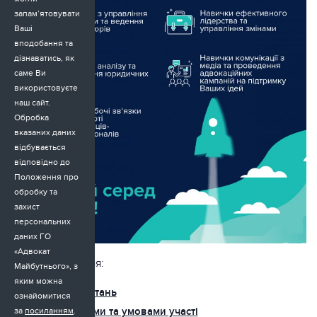
запам’ятовувати
Ваші
вподобання та
дізнаватись, як
саме Ви
використовуєте
наш сайт.
Обробка
вказаних даних
відбувається
відповідно до
Положення про
обробку та
захист
персональних
даних ГО
«Адвокат
Корисні посилання:
Майбутнього», з
яким можна
Перелік Запитань
ознайомитися
Опис Програми та умовами участі
за
посиланням
.