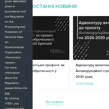
given data takes
ОСТАННІ НОВИНИ
place in
accordance with
the Regulation
on the
Processing and
Protection of
Personal Data
on-
Governmental
Organization
«Tomorrows
Lawyer».
Доступ до адвокатської професії: як
Адвокатуру включен
For more
працює оцінка доброчесності у
Антикорупційної стра
information
Великій Британії
2030 роки
about the
Regulation
22.05.2026
17.04.2026
please follow the
link
.
By clicking
Всі новини
«YES», you
consent to the