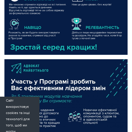
Сайт
використовує
cookies та інші
технології для
того, щоб ми
могли