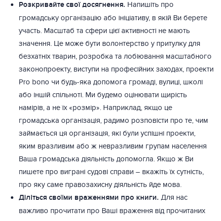
Розкривайте свої досягнення.
Напишіть про
громадську організацію або ініціативу, в якій Ви берете
участь. Масштаб та сфери цієї активності не мають
значення. Це може бути волонтерство у притулку для
безхатніх тварин, розробка та лобіювання масштабного
законопроекту, виступи на професійних заходах, проекти
Pro bono чи будь-яка допомога громаді, вулиці, школі
або іншій спільноті. Ми будемо оцінювати щирість
намірів, а не їх «розмір». Наприклад, якщо це
громадська організація, радимо розповісти про те, чим
займається ця організація, які були успішні проекти,
яким вразливим або ж невразливим групам населення
Ваша громадська діяльність допомогла. Якщо ж Ви
пишете про виграні судові справи – вкажіть їх сутність,
про яку саме правозахисну діяльність йде мова.
Діліться своїми враженнями про книги.
Для нас
важливо прочитати про Ваші враження від прочитаних