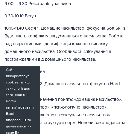
9.00 – 9.30 Реєстрація учасників
9.30-10.10 Вступ
10.10-11.40 Сесія 1. Домашнє насильство: фокус на Soft Skills.
Відмінність конфлікту від домашнього насильства. Робота
над стереотипами. Ідентифікація кожного випадку
домашнього насильства. Особливості спілкування з
постраждалими від домашнього насильства.
Сайт
11.40-12.00 Перерва
використовує
cookies та інші
12.00-13.30 Сесія 2. Домашнє насильство: фокус на Hard
технології для
Skills.
того, щоб ми
Законодавче визначення понять: «домашнє насильство»,
могли
«фізичне насильство», «психологічне насильство»,
запам’ятовувати
Ваші
«економічне насильство», «сексуальне насильство».
вподобання та
Юридичний аналіз структури норм. Новели законодавства.
дізнаватись, як
саме Ви