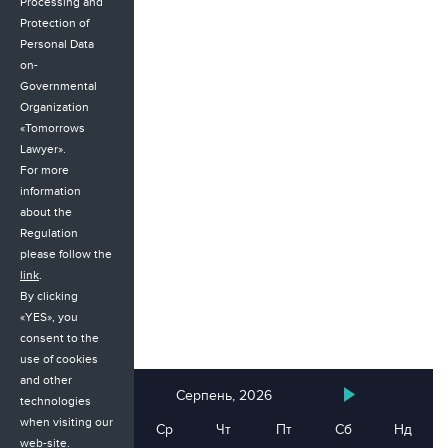
Processing and
Protection of
Personal Data
on-
Governmental
Organization
«Tomorrows
Lawyer».
For more
information
about the
Regulation
please follow the
link
.
By clicking
«YES», you
consent to the
use of cookies
and other
Серпень, 2026
technologies
when visiting our
Пн
Вт
Ср
Чт
Пт
Сб
Нд
web-site.