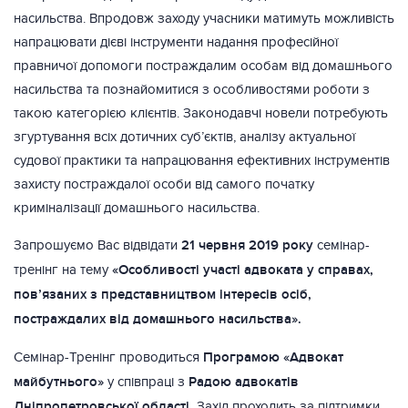
насильства. Впродовж заходу учасники матимуть можливість
напрацювати дієві інструменти надання професійної
правничої допомоги постраждалим особам від домашнього
насильства та познайомитися з особливостями роботи з
такою категорією клієнтів. Законодавчі новели потребують
згуртування всіх дотичних суб’єктів, аналізу актуальної
судової практики та напрацювання ефективних інструментів
захисту постраждалої особи від самого початку
криміналізації домашнього насильства.
Запрошуємо Вас відвідати
21 червня
2019 року
семінар-
тренінг на тему
«
Особливості участі адвоката у справах,
пов’язаних з представництвом інтересів осіб,
постраждалих від домашнього насильства».
Семінар-Тренінг проводиться
Програмою «Адвокат
майбутнього»
у співпраці з
Радою адвокатів
Дніпропетровської області.
Захід проходить за підтримки