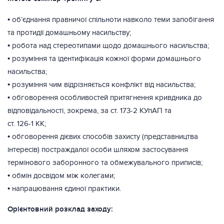
• об’єднання правничої спільноти навколо теми запобігання
та протидії домашньому насильству;
• робота над стереотипами щодо домашнього насильства;
• розуміння та ідентифікація кожної форми домашнього
насильства;
• розуміння чим відрізняється конфлікт від насильства;
• обговорення особливостей притягнення кривдника до
відповідальності, зокрема, за ст. 173-2 КУпАП та
ст. 126-1 КК;
• обговорення дієвих способів захисту (представництва
інтересів) постраждалої особи шляхом застосування
термінового заборонного та обмежувального приписів;
• обмін досвідом між колегами;
• напрацювання єдиної практики.
Орієнтовний розклад заходу: