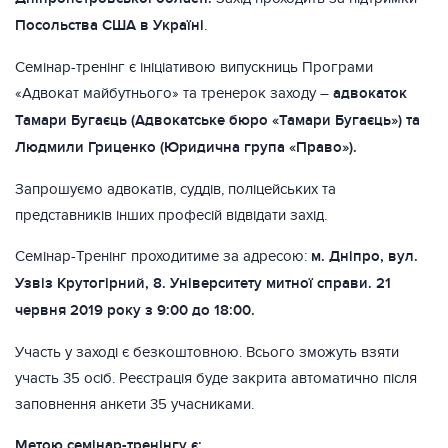
Посольства США в Україні
.
Семінар-тренінг є ініціативою випускниць Програми
«Адвокат майбутнього» та тренерок заходу –
адвокаток
Тамари Бугаєць (Адвокатське бюро «Тамари Бугаєць») та
Людмили Гриценко (Юридична група «Право»).
Запрошуємо адвокатів, суддів, поліцейських та
представників інших професій відвідати захід.
Семінар-Тренінг проходитиме за адресою:
м. Дніпро, вул.
Узвіз Крутогірний, 8. Університету митної справи. 21
червня 2019 року з 9:00 до 18:00.
Участь у заході є безкоштовною. Всього зможуть взяти
участь 35 осіб. Реєстрація буде закрита автоматично після
заповнення анкети 35 учасниками.
Метою семінар-тренінгу є: