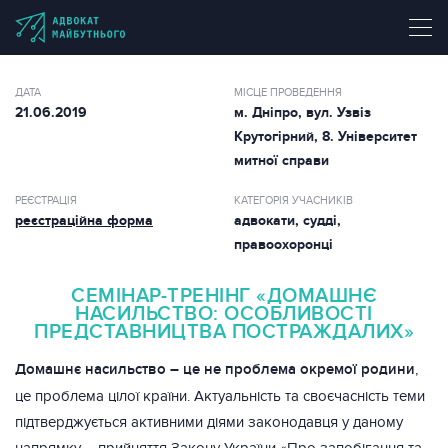
ДАТА
МІСЦЕ ПРОВЕДЕННЯ
21.06.2019
м. Дніпро, вул. Узвіз
Крутогірний, 8. Університет
митної справи
РЕЄСТРАЦІЯ
КАТЕГОРІЯ УЧАСНИКІВ
реєстраційна форма
адвокати, судді,
правоохоронці
СЕМІНАР-ТРЕНІНГ «ДОМАШНЄ
НАСИЛЬСТВО: ОСОБЛИВОСТІ
ПРЕДСТАВНИЦТВА ПОСТРАЖДАЛИХ»
Домашнє насильство – це не проблема окремої родини
,
це проблема цілої країни. Актуальність та своєчасність теми
підтверджується активними діями законодавця у даному