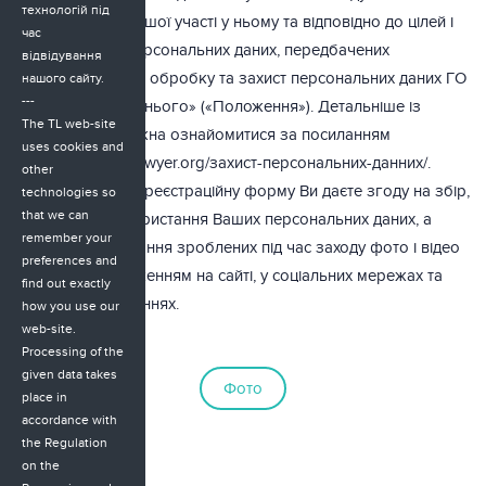
технологій під
забезпечення Вашої участі у ньому та відповідно до цілей і
час
мети обробки персональних даних, передбачених
відвідування
Положенням про обробку та захист персональних даних ГО
нашого сайту.
---
«Адвокат Майбутнього» («Положення»). Детальніше із
The TL web-site
Положенням можна ознайомитися за посиланням
uses cookies and
http://tomorrowslawyer.org/захист-персональних-данних/.
other
Заповнюючи цю реєстраційну форму Ви даєте згоду на збір,
technologies so
that we can
обробку та використання Ваших персональних даних, а
remember your
також опублікування зроблених під час заходу фото і відео
preferences and
із Вашим зображенням на сайті, у соціальних мережах та
find out exactly
друкованих виданнях.
how you use our
web-site.
Processing of the
given data takes
Фото
place in
accordance with
the Regulation
on the