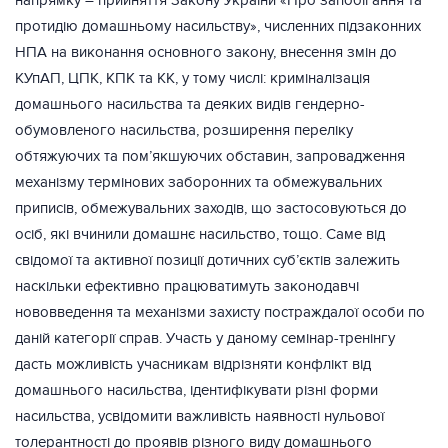
напрямку – прийняття Закону України «Про запобігання та
протидію домашньому насильству», численних підзаконних
НПА на виконання основного закону, внесення змін до
КУпАП, ЦПК, КПК та КК, у тому числі: криміналізація
домашнього насильства та деяких видів гендерно-
обумовленого насильства, розширення переліку
обтяжуючих та пом’якшуючих обставин, запровадження
механізму термінових заборонних та обмежувальних
приписів, обмежувальних заходів, що застосовуються до
осіб, які вчинили домашнє насильство, тощо. Саме від
свідомої та активної позиції дотичних суб’єктів залежить
наскільки ефективно працюватимуть законодавчі
нововведення та механізми захисту постраждалої особи по
даній категорії справ. Участь у даному семінар-тренінгу
дасть можливість учасникам відрізняти конфлікт від
домашнього насильства, ідентифікувати різні форми
насильства, усвідомити важливість наявності нульової
толерантності до проявів різного виду домашнього