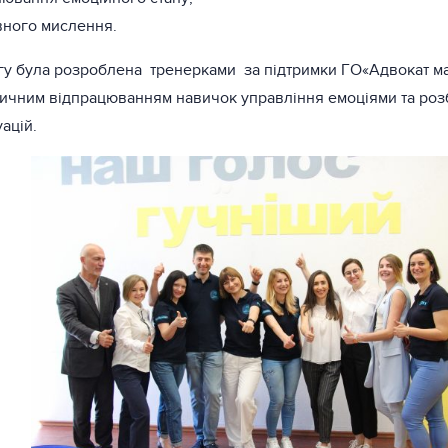
ивного мислення.
гу була розроблена тренерками за підтримки ГО«Адвокат ма
ичним відпрацюванням навичок управління емоціями та роз
ацій.