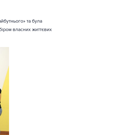
йбутнього» та була
біром власних життєвих