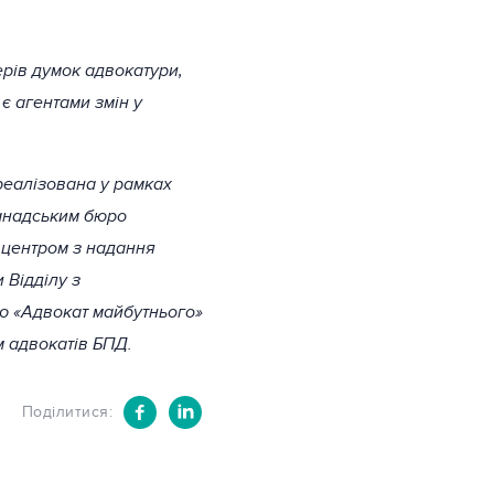
ерів думок адвокатури,
є агентами змін у
реалізована у рамках
Канадським бюро
 центром з надання
 Відділу з
ю «Адвокат майбутнього»
м адвокатів БПД.
Поділитися: