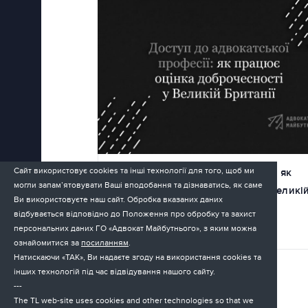
Сайт використовує cookies та інші технології для того, щоб ми
Доступ до адвокатської професії: як
могли запам’ятовувати Ваші вподобання та дізнаватись, як саме
працює оцінка доброчесності у Великі
Ви використовуєте наш сайт. Обробка вказаних даних
Британії
відбувається відповідно до Положення про обробку та захист
персональних даних ГО «Адвокат Майбутнього», з яким можна
22.05.2026
ознайомитися за
посиланням
.
Натискаючи «ТАК», Ви надаєте згоду на використання cookies та
інших технологій під час відвідування нашого сайту.
---
The TL web-site uses cookies and other technologies so that we