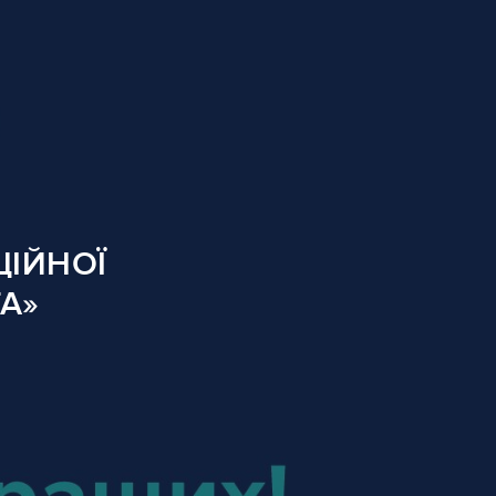
ЦІЙНОЇ
А»