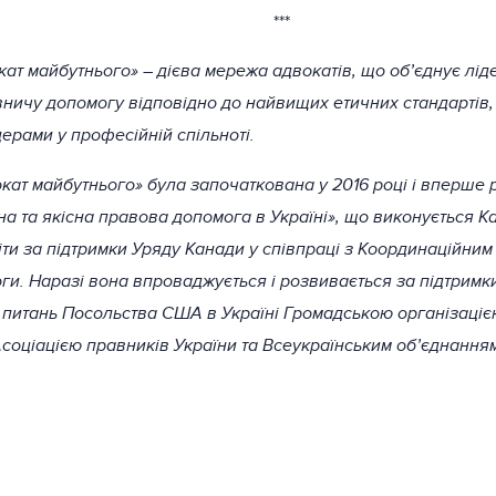
***
ат майбутнього» – дієва мережа адвокатів, що об’єднує лід
вничу допомогу відповідно до найвищих етичних стандартів, 
ідерами у професійній спільноті.
ат майбутнього» була започаткована у 2016 році і вперше 
на та якісна правова допомога в Україні», що виконується 
іти за підтримки Уряду Канади у співпраці з Координаційним
ги. Наразі вона впроваджується і розвивається за підтримки
питань Посольства США в Україні Громадською організаціє
 Асоціацією правників України та Всеукраїнським об’єднання