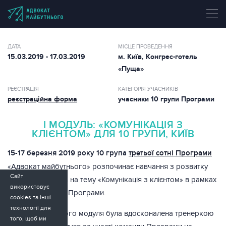
ДАТА
МІСЦЕ ПРОВЕДЕННЯ
15.03.2019 - 17.03.2019
м. Київ, Конгрес-готель
«Пуща»
РЕЄСТРАЦІЯ
КАТЕГОРІЯ УЧАСНИКІВ
реєстраційна форма
учасники 10 групи Програми
І МОДУЛЬ: «КОМУНІКАЦІЯ З
КЛІЄНТОМ» ДЛЯ 10 ГРУПИ, КИЇВ
15-17 березня 2019 року 10 група
третьої сотні Програми
«Адвокат майбутнього» розпочинає навчання з розвитку
Сайт
навичок soft skills на тему «Комунікація з клієнтом» в рамках
використовує
першого модуля Програми.
cookies та інші
технології для
Програма першого модуля була вдосконалена тренеркою
того, щоб ми