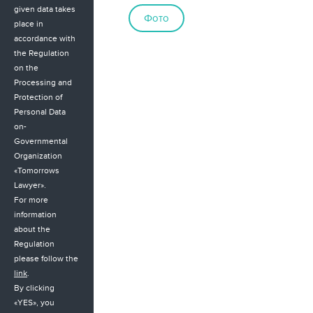
given data takes
Фото
place in
accordance with
the Regulation
on the
Processing and
Protection of
Personal Data
on-
Governmental
Organization
«Tomorrows
Lawyer».
For more
information
about the
Regulation
please follow the
link
.
By clicking
«YES», you