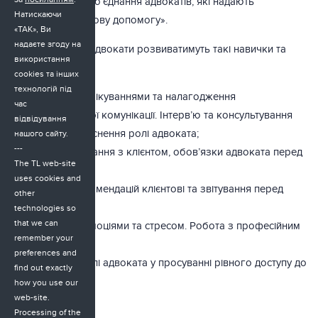
«Всеукраїнське об’єднання адвокатів, які надають
Натискаючи
безоплатну правову допомогу».
«ТАК», Ви
надаєте згоду на
Під час модулю адвокати розвиватимуть такі навички та
використання
знання:
cookies та інших
технологій під
Управління очікуваннями та налагодження
час
двосторонньої комунікації. Інтерв’ю та консультування
відвідування
клієнта, роз’яснення ролі адвоката;
нашого сайту.
---
Етика спілкування з клієнтом, обов’язки адвоката перед
The TL web-site
клієнтом;
uses cookies and
Надання рекомендацій клієнтові та звітування перед
other
клієнтом;
technologies so
that we can
Управління емоціями та стресом. Робота з професійним
remember your
вигрянням;
preferences and
Розуміння ролі адвоката у просуванні рівного доступу до
find out exactly
правосуддя.
how you use our
web-site.
Processing of the