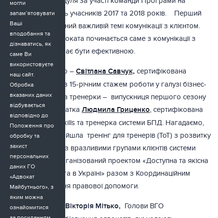
та екпертами модуля за участі команди Програми на
могли
підставі опитувань учасників 2017 та 2018 років. Перший
запам’ятовувати
Ваші
модуль присвячений важливій темі комунікації з клієнтом.
вподобання та
Адже робота адвоката починається саме з комунікації з
дізнаватись, як
клієнтом, і вона має бути ефективною.
саме Ви
використовуєте
Тренерка модулю
–
Світлана Савчук,
сертифікована
наш сайт.
бізнес-тренерка з 15-річним стажем роботи у галузі бізнес-
Обробка
вказаних даних
освіти. Асистентка тренерки
– випускниця першого сезону
відбувається
Програми, адвокатка
Людмила Гриценко
, сертифікована
відповідно до
тренерка з soft skills та тренерка системи БПД. Нагадаємо,
Положення про
що Людмила пройшла тренінг для тренерів (ТоТ) з розвитку
обробку та
захист
навичок роботи із вразливими групами клієнтів системи
персональних
БПД, який був організований проектом «Доступна та якісна
даних ГО
правова допомога в Україні» разом з Координаційним
«Адвокат
центром з надання правової допомоги.
Майбутнього», з
яким можна
Експерт групи
– Вікторія Мітько
,
Голови ВГО
ознайомитися
за
посиланням
.