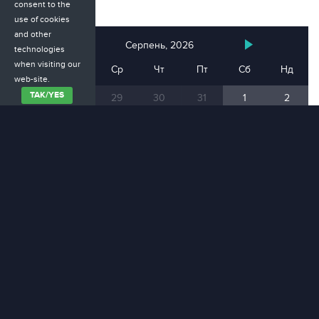
consent to the
use of cookies
and other
Серпень, 2026
technologies
when visiting our
Пн
Вт
Ср
Чт
Пт
Сб
Нд
web-site.
ТАК/YES
27
28
29
30
31
1
2
3
4
5
6
7
8
9
10
11
12
13
14
15
16
17
18
19
20
21
22
23
24
25
26
27
28
29
30
31
1
2
3
4
5
6